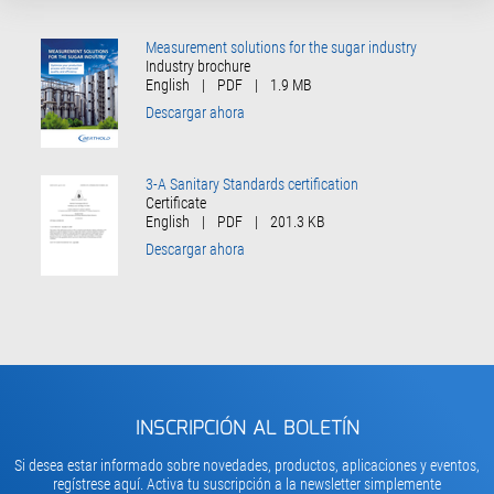
Measurement solutions for the sugar industry
Industry brochure
English
|
PDF
|
1.9 MB
Descargar ahora
3-A Sanitary Standards certification
Certificate
English
|
PDF
|
201.3 KB
Descargar ahora
INSCRIPCIÓN AL BOLETÍN
Si desea estar informado sobre novedades, productos, aplicaciones y eventos,
regístrese aquí. Activa tu suscripción a la newsletter simplemente