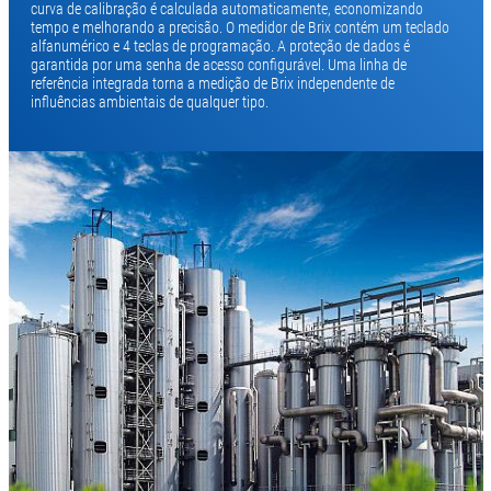
curva de calibração é calculada automaticamente, economizando
tempo e melhorando a precisão. O medidor de Brix contém um teclado
alfanumérico e 4 teclas de programação. A proteção de dados é
garantida por uma senha de acesso configurável. Uma linha de
referência integrada torna a medição de Brix independente de
influências ambientais de qualquer tipo.