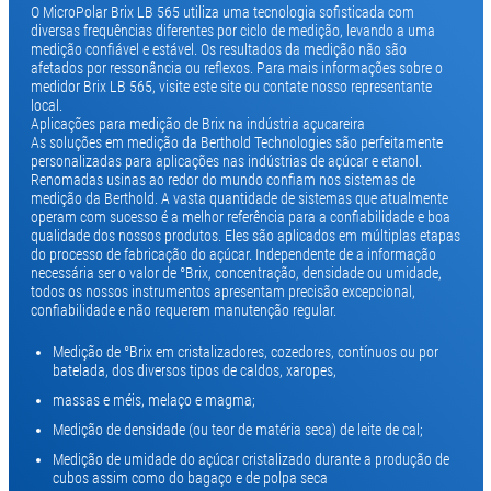
O MicroPolar Brix LB 565 utiliza uma tecnologia sofisticada com
diversas frequências diferentes por ciclo de medição, levando a uma
medição confiável e estável. Os resultados da medição não são
afetados por ressonância ou reflexos. Para mais informações sobre o
medidor Brix LB 565, visite este site ou contate nosso representante
local.
Aplicações para medição de Brix na indústria açucareira
As soluções em medição da Berthold Technologies são perfeitamente
personalizadas para aplicações nas indústrias de açúcar e etanol.
Renomadas usinas ao redor do mundo confiam nos sistemas de
medição da Berthold. A vasta quantidade de sistemas que atualmente
operam com sucesso é a melhor referência para a confiabilidade e boa
qualidade dos nossos produtos. Eles são aplicados em múltiplas etapas
do processo de fabricação do açúcar. Independente de a informação
necessária ser o valor de °Brix, concentração, densidade ou umidade,
todos os nossos instrumentos apresentam precisão excepcional,
confiabilidade e não requerem manutenção regular.
Medição de °Brix em cristalizadores, cozedores, contínuos ou por
batelada, dos diversos tipos de caldos, xaropes,
massas e méis, melaço e magma;
Medição de densidade (ou teor de matéria seca) de leite de cal;
Medição de umidade do açúcar cristalizado durante a produção de
cubos assim como do bagaço e de polpa seca