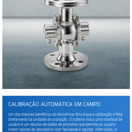
CALIBRAÇÃO AUTOMÁTICA EM CAMPO
Um dos maiores benefícios do MicroPolar Brix é que a calibração é feita
diretamente na unidade de avaliação. O sistema inclui uma interface de
usuário e um recurso de coleta de amostras que permite ao usuário
inserir valores de laboratório com facilidade e rapidez. Além disso, a