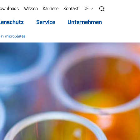
ownloads
Wissen
Karriere
Kontakt
DE
Suche
lenschutz
Service
Unternehmen
in microplates