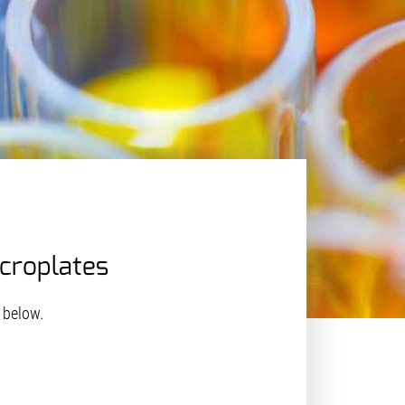
icroplates
 below.