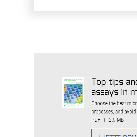
Top tips an
assays in m
Choose the best micro
processes, and avoid 
PDF
|
2.9 MB