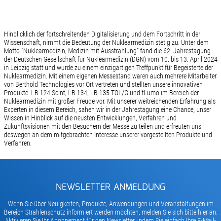
Hinblicklich der fortschreitenden Digitalisierung und dem Fortschritt in der
Wissenschaft, nimmt die Bedeutung der Nuklearmedizin stetig zu. Unter dem
Motto "Nuklearmedizin, Medizin mit Ausstrahlung" fand die 62. Jahrestagung
der Deutschen Gesellschaft für Nuklearmedizin (DGN) vom 10. bis 13. April 2024
in Leipzig statt und wurde zu einem einzigartigen Treffpunkt für Begeisterte der
Nuklearmedizin. Mit einem eigenen Messestand waren auch mehrere Mitarbeiter
von Berthold Technologies vor Ort vertreten und stellten unsere innovativen
Produkte: LB 124 Scint, LB 134, LB 135 TOL/G und fLumo im Bereich der
Nuklearmedizin mit großer Freude vor. Mit unserer weitreichenden Erfahrung als
Experten in diesem Bereich, sahen wir in der Jahrestagung eine Chance, unser
Wissen in Hinblick auf die neusten Entwicklungen, Verfahren und
Zukunftsvisionen mit den Besuchern der Messe zu teilen und erfreuten uns
deswegen an dem mitgebrachten Interesse unserer vorgestellten Produkte und
Verfahren.
NEWSLETTER ANMELDUNG
Wenn Sie über Neuigkeiten, Produkte, Anwendungen und Veranstaltungen im
Bereich Strahlenschutz informiert werden möchten, melden Sie sich bitte hier an.
Aktivieren Sie Ihr Abonnement für den Newsletter, indem Sie einfach Ihre E-Mail-