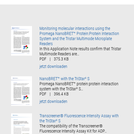
Monitoring molecular interactions using the
Promega NanoBRET™ Protein:Protein Interaction
System and the Tristar Multimode Microplate
Readers
In this Application Note results confirm that Tristar
Multimode Readers are…
PDF
|
375.3 KB
jetzt downloaden
NanoBRET™ with the TriStar² S
Promega NanoBRET™ protein:protein interaction
system with the TriStar² S…
PDF
|
396.4 KB
jetzt downloaden
Transcreener® Fluorescence Intensity Assay with
the TriStar² S
The compatibility of the Transcreener®
Fluorescence Intensity Assay Kit for ADP…