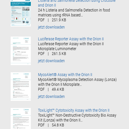
Listeria and Salmonella Detection using Crocodile
and Orion II
24 h Listeria and Salmonella Detection in food
matrices using rRNA based…
PDF
|
251.9 KB
jetzt downloaden
Luciferase Reporter Assay with the Orion II
Luciferase Reporter Assay with the Orion II
Microplate Luminometer
PDF
|
261.5 KB
jetzt downloaden
MycoAlert® Assay with the Orion II
MycoAlert® Mycoplasma Detection Assay (Lonza)
with the Orion II Microplate…
PDF
|
49.4 KB
jetzt downloaden
ToxiLight™ Cytotoxicity Assay with the Orion II
ToxiLight™ Non-Destructive Cytotoxicity Bio Assay
Kit (Lonza) with the Orion II…
PDF
|
54.8 KB