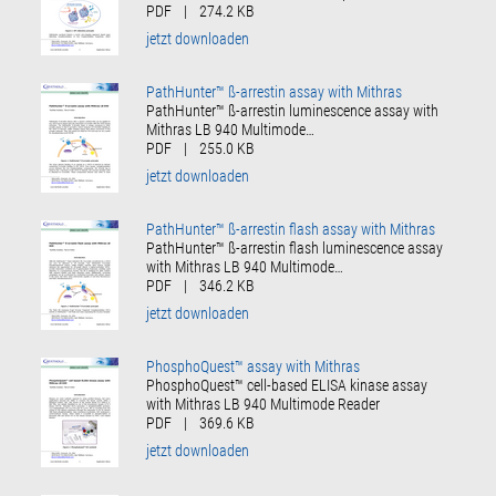
PDF
|
274.2 KB
jetzt downloaden
PathHunter™ ß-arrestin assay with Mithras
PathHunter™ ß-arrestin luminescence assay with
Mithras LB 940 Multimode…
PDF
|
255.0 KB
jetzt downloaden
PathHunter™ ß-arrestin flash assay with Mithras
PathHunter™ ß-arrestin flash luminescence assay
with Mithras LB 940 Multimode…
PDF
|
346.2 KB
jetzt downloaden
PhosphoQuest™ assay with Mithras
PhosphoQuest™ cell-based ELISA kinase assay
with Mithras LB 940 Multimode Reader
PDF
|
369.6 KB
jetzt downloaden