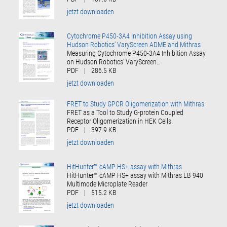
jetzt downloaden
Cytochrome P450-3A4 Inhibition Assay using
Hudson Robotics’ VaryScreen ADME and Mithras
Measuring Cytochrome P450-3A4 Inhibition Assay
on Hudson Robotics’ VaryScreen…
PDF
|
286.5 KB
jetzt downloaden
FRET to Study GPCR Oligomerization with Mithras
FRET as a Tool to Study G-protein Coupled
Receptor Oligomerization in HEK Cells.
PDF
|
397.9 KB
jetzt downloaden
HitHunter™ cAMP HS+ assay with Mithras
HitHunter™ cAMP HS+ assay with Mithras LB 940
Multimode Microplate Reader
PDF
|
515.2 KB
jetzt downloaden