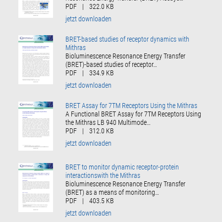
PDF
|
322.0 KB
jetzt downloaden
BRET-based studies of receptor dynamics with
Mithras
Bioluminescence Resonance Energy Transfer
(BRET)-based studies of receptor…
PDF
|
334.9 KB
jetzt downloaden
BRET Assay for 7TM Receptors Using the Mithras
A Functional BRET Assay for 7TM Receptors Using
the Mithras LB 940 Multimode…
PDF
|
312.0 KB
jetzt downloaden
BRET to monitor dynamic receptor-protein
interactionswith the Mithras
Bioluminescence Resonance Energy Transfer
(BRET) as a means of monitoring…
PDF
|
403.5 KB
jetzt downloaden