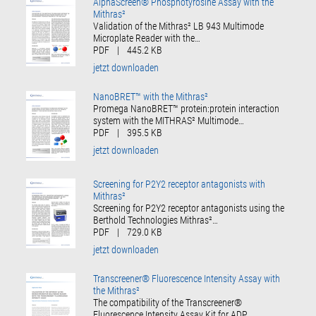
AlphaScreen® Phosphotyrosine Assay with the
Mithras²
Validation of the Mithras² LB 943 Multimode
Microplate Reader with the…
PDF
|
445.2 KB
jetzt downloaden
NanoBRET™ with the Mithras²
Promega NanoBRET™ protein:protein interaction
system with the MITHRAS² Multimode…
PDF
|
395.5 KB
jetzt downloaden
Screening for P2Y2 receptor antagonists with
Mithras²
Screening for P2Y2 receptor antagonists using the
Berthold Technologies Mithras²…
PDF
|
729.0 KB
jetzt downloaden
Transcreener® Fluorescence Intensity Assay with
the Mithras²
The compatibility of the Transcreener®
Fluorescence Intensity Assay Kit for ADP…