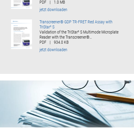
PDF
|
1.0 MB
jetzt downloaden
Transcreener® GDP TR-FRET Red Assay with
TriStar² S
Validation of the TriStar² S Multimode Microplate
Reader with the Transcreener®…
PDF
|
934.0 KB
jetzt downloaden