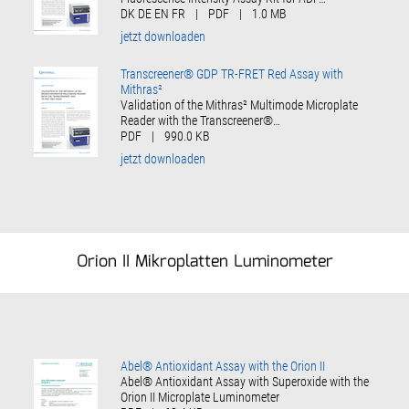
DK DE EN FR
|
PDF
|
1.0 MB
jetzt downloaden
Transcreener® GDP TR-FRET Red Assay with
Mithras²
Validation of the Mithras² Multimode Microplate
Reader with the Transcreener®…
PDF
|
990.0 KB
jetzt downloaden
Orion II Mikroplatten Luminometer
Abel® Antioxidant Assay with the Orion II
Abel® Antioxidant Assay with Superoxide with the
Orion II Microplate Luminometer