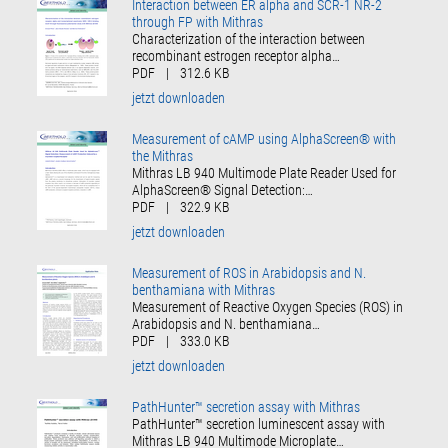
Interaction between ER alpha and SCR-1 NR-2
through FP with Mithras
Characterization of the interaction between
recombinant estrogen receptor alpha…
PDF
|
312.6 KB
jetzt downloaden
Measurement of cAMP using AlphaScreen® with
the Mithras
Mithras LB 940 Multimode Plate Reader Used for
AlphaScreen® Signal Detection:…
PDF
|
322.9 KB
jetzt downloaden
Measurement of ROS in Arabidopsis and N.
benthamiana with Mithras
Measurement of Reactive Oxygen Species (ROS) in
Arabidopsis and N. benthamiana…
PDF
|
333.0 KB
jetzt downloaden
PathHunter™ secretion assay with Mithras
PathHunter™ secretion luminescent assay with
Mithras LB 940 Multimode Microplate…