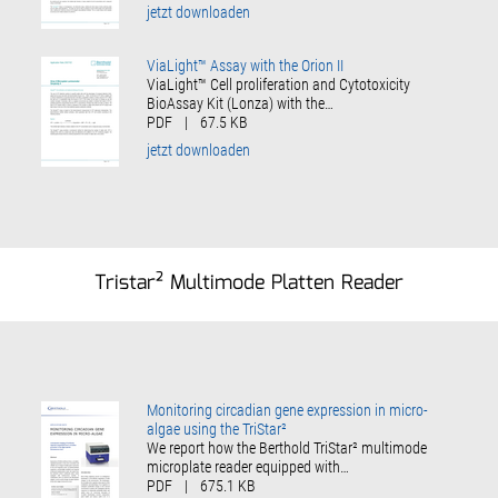
jetzt downloaden
ViaLight™ Assay with the Orion II
ViaLight™ Cell proliferation and Cytotoxicity
BioAssay Kit (Lonza) with the…
PDF
|
67.5 KB
jetzt downloaden
Tristar² Multimode Platten Reader
Monitoring circadian gene expression in micro-
algae using the TriStar²
We report how the Berthold TriStar² multimode
microplate reader equipped with…
PDF
|
675.1 KB