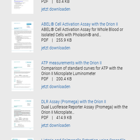
PDF
|
63.4 KB
jetzt downloaden
ABEL® Cell Activation Assay with the Orion II
ABEL® Cell Activation Assay for Whole Blood or
Isolated Cells with Pholasin® and…
PDF
|
255.9 KB
jetzt downloaden
ATP measurements with the Orion II
Comparison of standard curves for ATP with the
Orion II Microplate Luminometer
PDF
|
200.4 KB
jetzt downloaden
DLR Assay (Promega) with the Orion II
Dual Luciferase Reporter Assay (Promega) with the
Orion II Microplate…
PDF
|
414.9 KB
jetzt downloaden