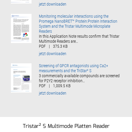
jetzt downloaden
Monitoring molecular interactions using the
Promega NanoBRET™ Protein:Protein Interaction
System and the Tristar Multimode Microplate
Readers
In this Application Note results confirm that Tristar
Multimode Readers are…
PDF
|
375.3 KB
jetzt downloaden
Screening of GPCR antagonists using Ca2+
measurements and the TriStar² S
3 commercially available compounds are screened
for P2Y2 receptor inhibition…
PDF
|
1,009.5 KB
jetzt downloaden
Tristar² S Multimode Platten Reader