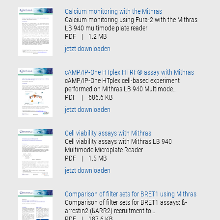
Calcium monitoring with the Mithras
Calcium monitoring using Fura-2 with the Mithras
LB 940 multimode plate reader
PDF
|
1.2 MB
jetzt downloaden
cAMP/IP-One HTplex HTRF® assay with Mithras
cAMP/IP-One HTplex cell-based experiment
performed on Mithras LB 940 Multimode…
PDF
|
686.6 KB
jetzt downloaden
Cell viability assays with Mithras
Cell viability assays with Mithras LB 940
Multimode Microplate Reader
PDF
|
1.5 MB
jetzt downloaden
Comparison of filter sets for BRET1 using Mithras
Comparison of filter sets for BRET1 assays: ß-
arrestin2 (ßARR2) recruitment to…
PDF
|
187.6 KB